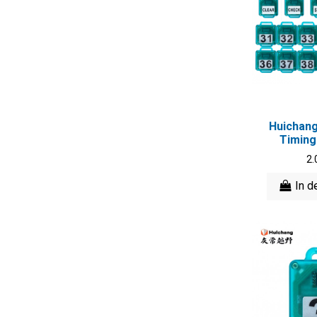
Huichang
Timing
2.
In d