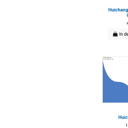
Huichan
In d
Hui
1