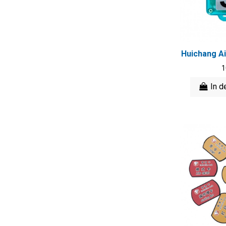
Huichang Ai
1
In d