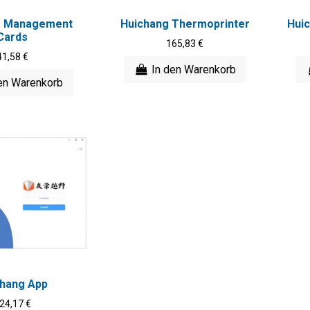
g Management
Huichang Thermoprinter
Huic
Cards
165,83 €
41,58 €
In den Warenkorb
en Warenkorb
chang App
24,17 €