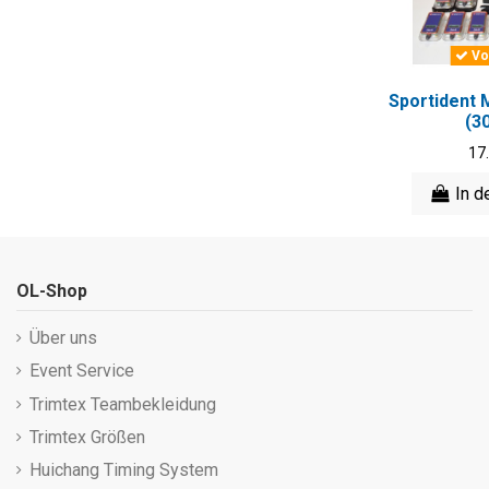
Vo
Sportident 
(3
17
In d
OL-Shop
Über uns
Event Service
Trimtex Teambekleidung
Trimtex Größen
Huichang Timing System