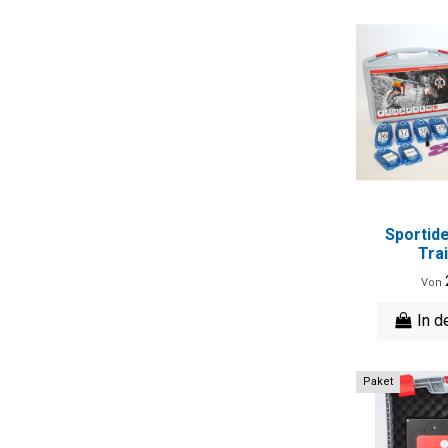
Sportide
Tra
Von
In d
Paket