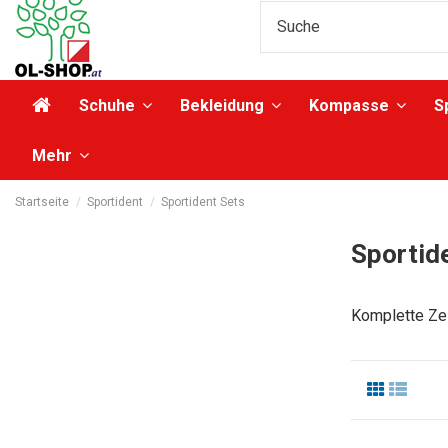
Schuhe
Bekleidung
Kompasse
S
Mehr
Startseite
Sportident
Sportident Sets
Sportid
Komplette Zei