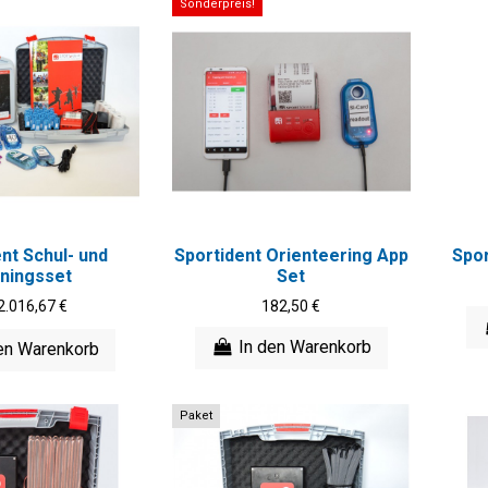
Sonderpreis!
nt Schul- und
Sportident Orienteering App
Spor
iningsset
Set
2.016,67 €
182,50 €
In den Warenkorb
en Warenkorb
Paket