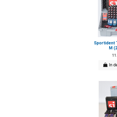
Sportident 
M (
11
In d