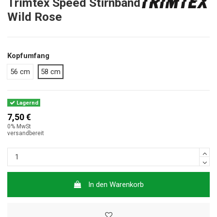
Trimtex Speed Stirnband
Wild Rose
Kopfumfang
56 cm
58 cm
Lagernd
7,50 €
0% MwSt
versandbereit
In den Warenkorb