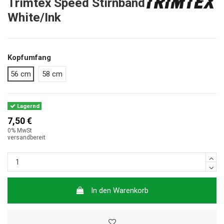
Trimtex Speed Stirnband
White/Ink
Kopfumfang
56 cm
58 cm
Lagernd
7,50 €
0% MwSt
versandbereit
In den Warenkorb