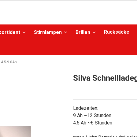
Rucksäcke
portident
Stirnlampen
Brillen
 4.5-9.0Ah
Silva Schnelllad
Ladezeiten:
9 Ah ~12 Stunden
4.5 Ah ~6 Stunden