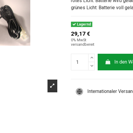
rotes Licht: Batterie wird gel
grünes Licht: Batterie voll gel
Lagernd
29,17 €
0% MwSt
versandbereit
In den W
Internationaler Versa