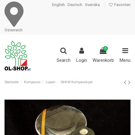
English
Deutsch
Svenska
Favoriten
Österreich
0
Search
Login
Warenkorb
Menu
Startseite
Kompasse
Lupen
Str8 M Kompasslupe