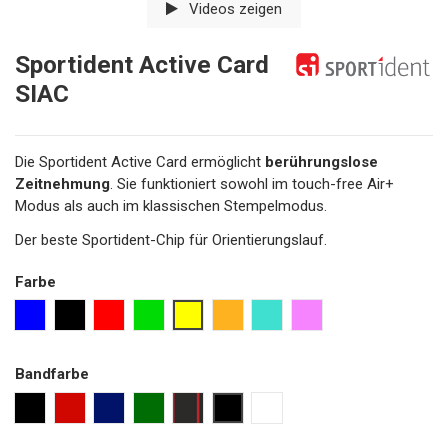
Videos zeigen
Sportident Active Card
SIAC
Die Sportident Active Card ermöglicht
berührungslose
Zeitnehmung
. Sie funktioniert sowohl im touch-free Air+
Modus als auch im klassischen Stempelmodus.
Der beste Sportident-Chip für Orientierungslauf.
Farbe
mix
blau
schwarz
rot
grün
neon lemon
orange
türkis
pink
Bandfarbe
schwarz
rot
marine
dunkelgrün
schwarz mit rotem Rand
schwarz 25 cm
ohne Band