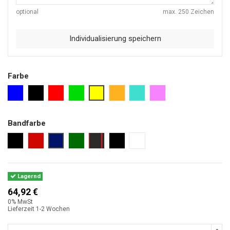
optional
max. 250 Zeichen
Individualisierung speichern
Farbe
blau
schwarz
rot
grün
neon lemon
orange
türkis
pink
Bandfarbe
schwarz
rot
marine
dunkelgrün
schwarz mit rotem Rand
schwarz 25 cm
ohne Band
Lagernd
64,92 €
0% MwSt
Lieferzeit 1-2 Wochen