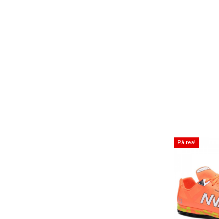
På rea!