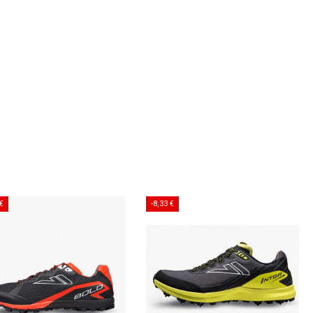
 €
-8,33 €