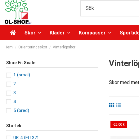
Skor
Kläder
Kompasser
Sportid
Hem
Orienteringsskor
Vinterlöpskor
Vinterl
Shoe Fit Scale
1 (smal)
Skor med meta
2
3
4
5 (bred)
-25,00 €
Storlek
UK 4 (EU 37)