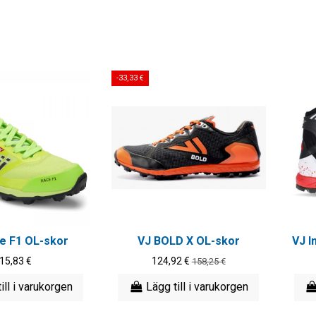
-33,33 €
ce F1 OL-skor
VJ BOLD X OL-skor
VJ I
15,83 €
124,92 €
158,25 €
ill i varukorgen
Lägg till i varukorgen