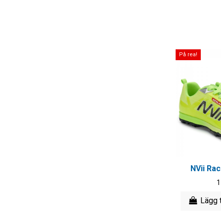
UK 12 (EU 47)
UK 13 (EU 48)
På rea!
NVii Ra
1
Lägg t