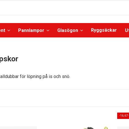
Ryggsäckar
ent
Pannlampor
Glasögon
U
öpskor
lldubbar för löpning på is och snö.
-16,67