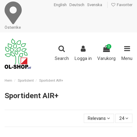
English
Deutsch
Svenska
Favoriter
Österrike
0
Search
Logga in
Varukorg
Menu
Hem
Sportident
Sportident AIR+
Sportident AIR+
Relevans
24