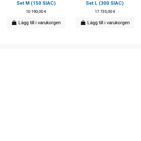
Set M (150 SIAC)
Set L (300 SIAC)
10 190,00 €
17 735,00 €
Lägg till i varukorgen
Lägg till i varukorgen
OL-Shop
Service & Support
Kontakt
Priser utan moms
OL-Shop är en ledande specialist inom orientering sedan 1977