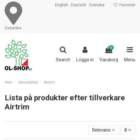
English
Deutsch
Svenska
Favoriter
Österrike
0
Search
Logga in
Varukorg
Menu
Hem
Varumärken
Airtrim
Lista på produkter efter tillverkare
Airtrim
Relevans
8