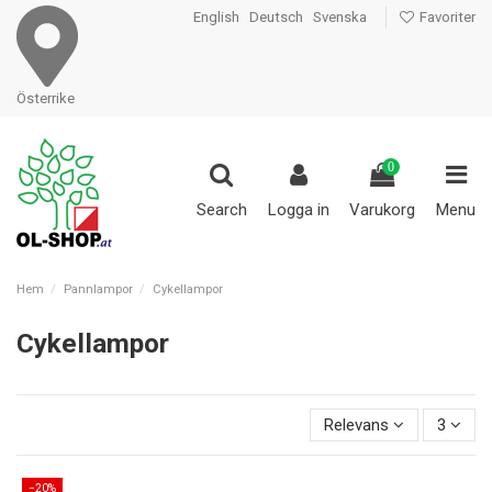
English
Deutsch
Svenska
Favoriter
Österrike
0
Search
Logga in
Varukorg
Menu
Hem
Pannlampor
Cykellampor
Cykellampor
Relevans
3
−20%