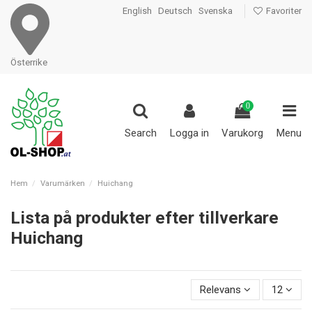
English
Deutsch
Svenska
Favoriter
Österrike
0
Search
Logga in
Varukorg
Menu
Hem
Varumärken
Huichang
Lista på produkter efter tillverkare
Huichang
Relevans
12