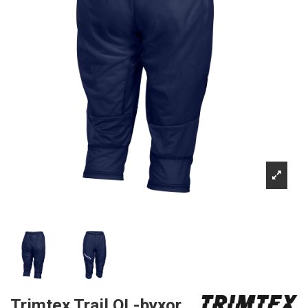
Trimtex Trail OL-byxor