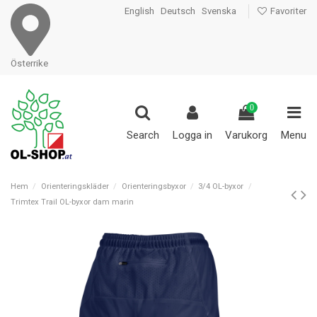
English
Deutsch
Svenska
Favoriter
Österrike
0
Search
Logga in
Varukorg
Menu
Hem
Orienteringskläder
Orienteringsbyxor
3/4 OL-byxor
Trimtex Trail OL-byxor dam marin