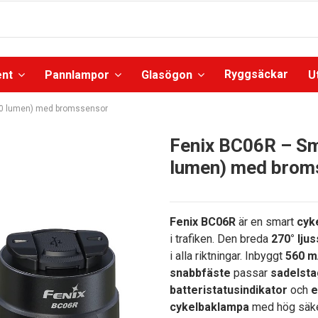
Ryggsäckar
ent
Pannlampor
Glasögon
U
90 lumen) med bromssensor
Fenix BC06R – Sm
lumen) med brom
Fenix BC06R
är en smart
cyk
i trafiken. Den breda
270° lju
i alla riktningar. Inbyggt
560 m
snabbfäste
passar
sadelsta
batteristatusindikator
och
e
cykelbaklampa
med hög säker