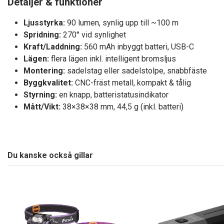
Detaljer & funktioner
Ljusstyrka:
90 lumen, synlig upp till ~100 m
Spridning:
270° vid synlighet
Kraft/Laddning:
560 mAh inbyggt batteri, USB-C
Lägen:
flera lägen inkl. intelligent bromsljus
Montering:
sadelstag eller sadelstolpe, snabbfäste
Byggkvalitet:
CNC-fräst metall, kompakt & tålig
Styrning:
en knapp, batteristatusindikator
Mått/Vikt:
38×38×38 mm, 44,5 g (inkl. batteri)
Du kanske också gillar