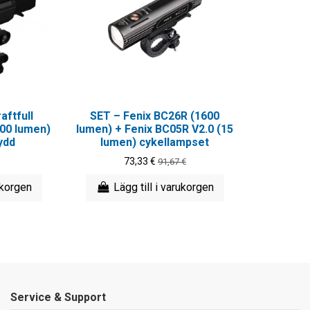
aftfull
SET – Fenix BC26R (1600
00 lumen)
lumen) + Fenix BC05R V2.0 (15
ydd
lumen) cykellampset
73,33 €
91,67 €
ukorgen
Lägg till i varukorgen
Service & Support