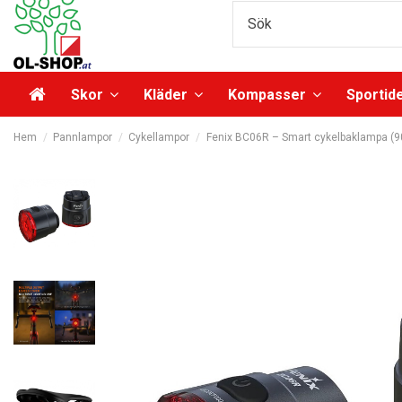
Skor
Kläder
Kompasser
Sportid
Hem
Pannlampor
Cykellampor
Fenix BC06R – Smart cykelbaklampa (