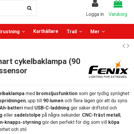
Logga in
Varukorg
Karthållare
trustning
Trail
Mer
art cykelbaklampa (90
ssensor
elbaklampa
med
bromsljusfunktion
som ger tydlig synlighet
sspridningen
, upp till
90 lumen
och flera lägen gör att du syns
Ah-batteri
med
USB-C-laddning
ger säker driftstid och
g
eller
sadelstolpe
på några sekunder.
CNC-fräst metall
,
n-knapps-styrning
gör den perfekt för dig som vill
köpa
het och stil.