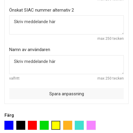
Önskat SIAC nummer alternativ 2
max 250 tecken
Namn av användaren
valfritt
max 250 tecken
Spara anpassning
Färg
blå
svart
röd
grön
neon lemon
orange
turkos
pink