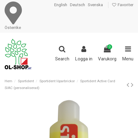
English
Deutsch
Svenska
Favoriter
Österrike
0
Search
Logga in
Varukorg
Menu
Hem
Sportident
Sportident löparbrickor
Sportident Active Card
SIAC (personaliserad)