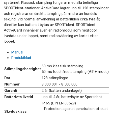
systemet: Klassisk stämpling fungerar med alla befintliga
SPORTident-stationer. ActiveCard lagrar upp till 128 stämplingar
och registrerar en direkt stämpling på mindre än tiondels
sekund. Vid normal användning är batteritiden cirka fyra år,
därefter kan batteriet bytas av SPORTident. SPORTident
ActiveCard innehåller även en radiomodul som möjliggör
livedata under loppet, samt radioavläsning av kortet efter
loppet.
Manual
Produktblad
60 ms klassisk stämpling
Stämplingshastighet
50 ms touchfree stämpling (AIR+ mode)
Dat
128 stämplingar
Nummer
8 000 001 - 8 500 000
Garanti
2 år (batteri undantaget)
Batteriets livstid
upp till 4 år; batteribyte av Sportident
IP 65 (DIN EN 60529)
- Protection against penetration of dust
Skyddsklass