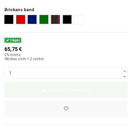
Brickans band
svart
röd
marinblå
mörkgrön
svart med röd rand
svart 25 cm
utan band
I lager
65,75 €
0% moms
Skickas inom 1-2 veckor
Lägg till i varukorgen