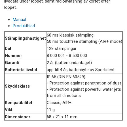
livedata under loppet, samt radioavläsning av kortet efter
loppet.
Manual
Produktblad
60 ms klassisk stämpling
Stämplingshastighet
50 ms touchfree stämpling (AIR+ mode)
Dat
128 stämplingar
Nummer
8 000 001 - 8 500 000
Garanti
2 år (batteri undantaget)
Batteriets livstid
upp till 4 år; batteribyte av Sportident
IP 65 (DIN EN 60529)
- Protection against penetration of dust
Skyddsklass
- Protection against powerful water jets
from all directions
Kompatibilitet
Classic, AIR+
Vikt
11 g
Dimensioner
68 x 21 x 11 mm