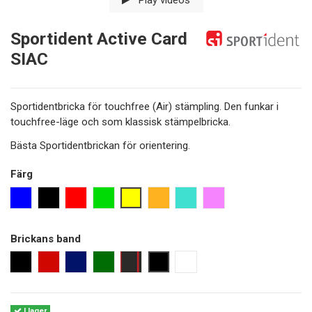
Sportident Active Card
SIAC
Sportidentbricka för touchfree (Air) stämpling. Den funkar i
touchfree-läge och som klassisk stämpelbricka.
Bästa Sportidentbrickan för orientering.
Färg
mix
blå
svart
röd
grön
neon lemon
orange
turkos
pink
Brickans band
svart
röd
marinblå
mörkgrön
svart med röd rand
svart 25 cm
utan band
I lager