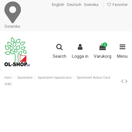
English
Deutsch
Svenska
Favoriter
Österrike
0
Search
Logga in
Varukorg
Menu
Hem
Sportident
Sportident löparbrickor
Sportident Active Card
SIAC