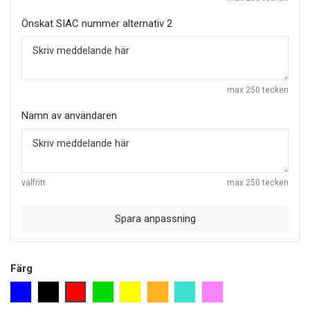
Önskat SIAC nummer alternativ 2
max 250 tecken
Namn av användaren
valfritt
max 250 tecken
Spara anpassning
Färg
blå
svart
röd
grön
neon lemon
orange
turkos
pink