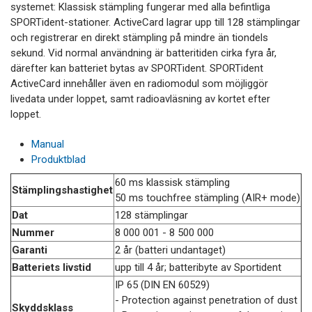
systemet: Klassisk stämpling fungerar med alla befintliga
SPORTident-stationer. ActiveCard lagrar upp till 128 stämplingar
och registrerar en direkt stämpling på mindre än tiondels
sekund. Vid normal användning är batteritiden cirka fyra år,
därefter kan batteriet bytas av SPORTident. SPORTident
ActiveCard innehåller även en radiomodul som möjliggör
livedata under loppet, samt radioavläsning av kortet efter
loppet.
Manual
Produktblad
60 ms klassisk stämpling
Stämplingshastighet
50 ms touchfree stämpling (AIR+ mode)
Dat
128 stämplingar
Nummer
8 000 001 - 8 500 000
Garanti
2 år (batteri undantaget)
Batteriets livstid
upp till 4 år; batteribyte av Sportident
IP 65 (DIN EN 60529)
- Protection against penetration of dust
Skyddsklass