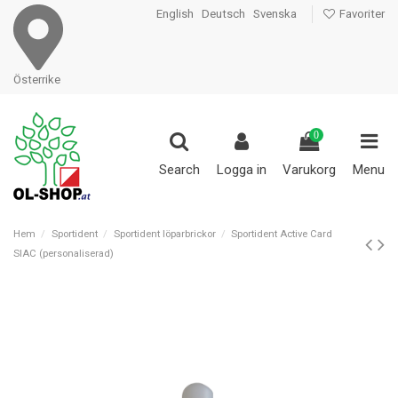
English
Deutsch
Svenska
Favoriter
Österrike
0
Search
Logga in
Varukorg
Menu
Hem
Sportident
Sportident löparbrickor
Sportident Active Card
SIAC (personaliserad)