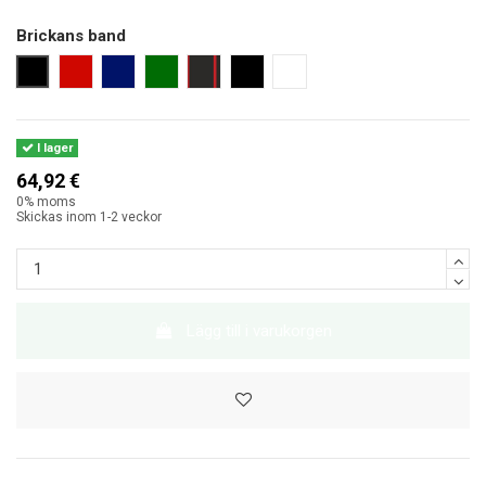
Brickans band
svart
röd
marinblå
mörkgrön
svart med röd rand
svart 25 cm
utan band
I lager
64,92 €
0% moms
Skickas inom 1-2 veckor
Lägg till i varukorgen