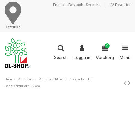
English
Deutsch
Svenska
Favoriter
Österrike
0
Search
Logga in
Varukorg
Menu
Hem
Sportident
Sportident tillbehör
Resårband till
Sportidentbricka 25 cm